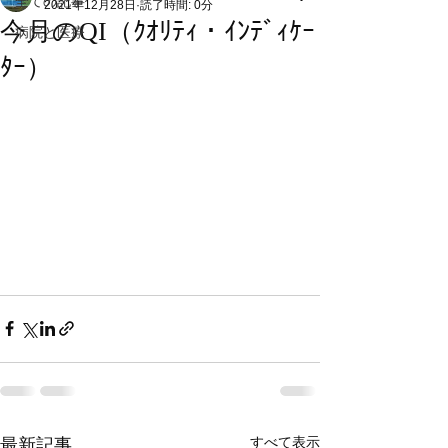
全ての記事
2021年12月28日
読了時間: 0分
今月のQI（ｸｵﾘﾃｨ・ｲﾝﾃﾞｨｹｰ
病院と医療
ﾀｰ）
すべて表示
最新記事