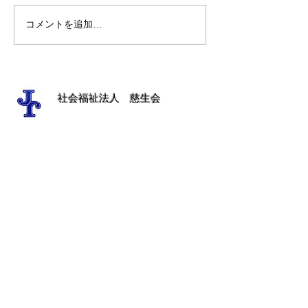
コメントを追加…
事務部長室の窓から（第
4月のベトカフ
30回）
リーマルゴ
​社会福祉法人 慈生会​
中野地区
​慈生会法人本部
​ナザレットの家
​徳田保育園
ベタニアホーム
清瀬地区
ベトレヘム学園
東星学園
​聖ヨゼフ老人ホーム
聖家族ホーム