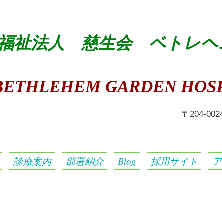
福祉法人 慈生会 ベトレヘ
BETHLEHEM GARDEN HOSP
​〒204-0
診療案内
部署紹介
Blog
採用サイト
ア