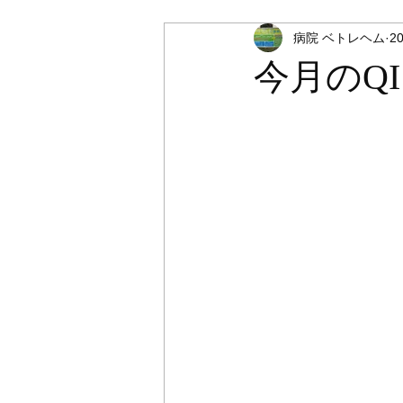
病院 ベトレヘム
2
今月のQI