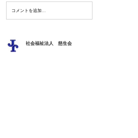
コメントを追加…
事務部長室の窓から（第
4月のベトカフ
30回）
リーマルゴ
​社会福祉法人 慈生会​
中野地区
​慈生会法人本部
​ナザレットの家
​徳田保育園
ベタニアホーム
清瀬地区
ベトレヘム学園
東星学園
​聖ヨゼフ老人ホーム
聖家族ホーム