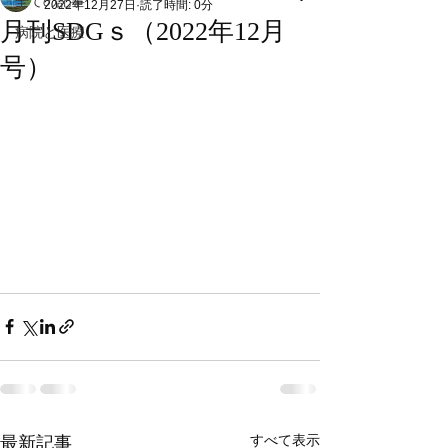
全ての記事
2022年12月27日
読了時間: 0分
月刊SDGｓ（2022年12月
病院と医療
号）
すべて表示
最新記事