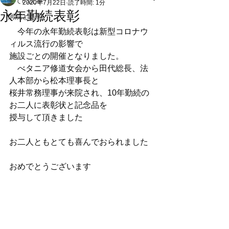
全ての記事
2020年7月22日
読了時間: 1分
永年勤続表彰
病院と医療
　今年の永年勤続表彰は新型コロナウ
ィルス流行の影響で
施設ごとの開催となりました。
　べタニア修道女会から田代総長、法
人本部から松本理事長と
桜井常務理事が来院され、10年勤続の
お二人に表彰状と記念品を
授与して頂きました
お二人ともとても喜んでおられました
おめでとうございます