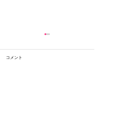
コメント
コメントを追加…
事務部長室の窓から（第
4月のベトカフ
30回）
リーマルゴ
​社会福祉法人 慈生会​
中野地区