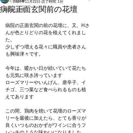
全ての記事
2024年11月22日
読了時間: 1分
病院正面玄関前の花壇
病院と医療
病院の正面玄関の前の花壇に、又、Hさ
んが色とりどりの花を植えてくれまし
た。
少しずつ増える花々に職員や患者さん
も興味津々です。
今年は、暖かい日が続いていて花たち
も元気に咲き誇っています
ローズマリーやいんげん、唐辛子、イ
チゴ、三つ葉など食べられるものも植
えてあります
この間、鶏肉を焼いて花壇のローズマ
リーを最後に加えたら、とても香りが
良くいつものおかずがワインに合うフ
レンチのような味わいになりました。