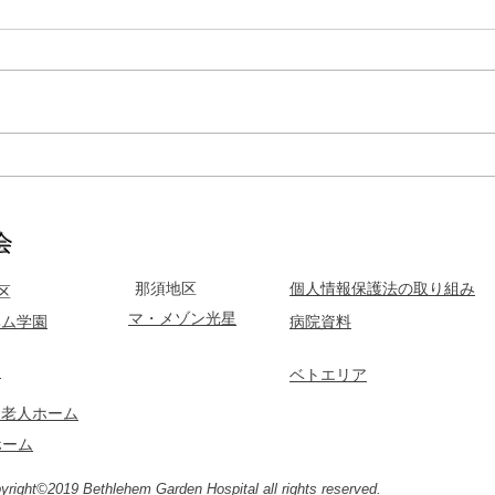
事務部長室の窓から（第30
4月
回）
ーマ
​
那須地区
個人情報保護法の取り組み
区
マ・メゾン光星
ヘム学園
​病院資料
園
ベトエリア
フ老人ホーム
ホーム
yright©2019 Bethlehem Garden Hospital all rights reserved.