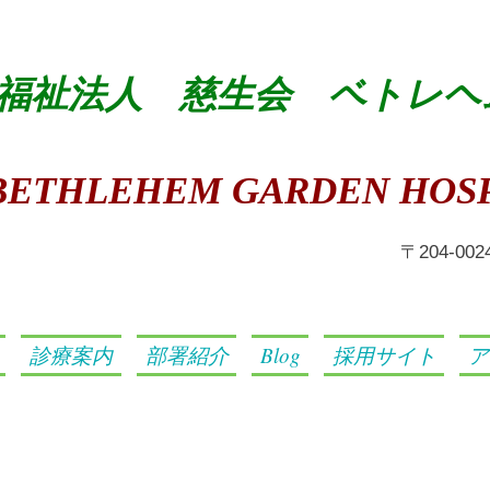
福祉法人 慈生会 ベトレヘ
BETHLEHEM GARDEN HOSP
​〒204-0
診療案内
部署紹介
Blog
採用サイト
ア