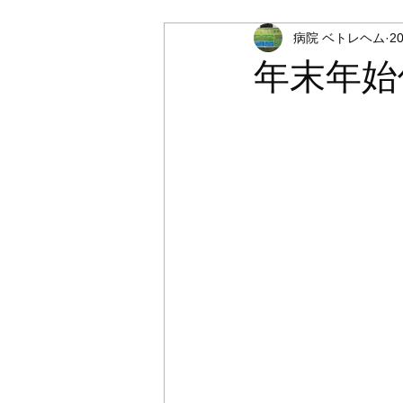
病院 ベトレヘム
2
年末年始