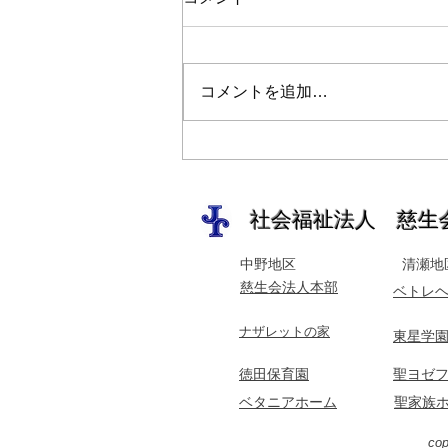
コメントを追加…
ベトレヘムガーデン
​社会福祉法人 慈生会
中野地区
清瀬地
​慈生会法人本部
ベトレ
​ナザレットの家
東星学
​徳田保育園
​聖ヨゼ
ベタニアホーム
聖家族
cop