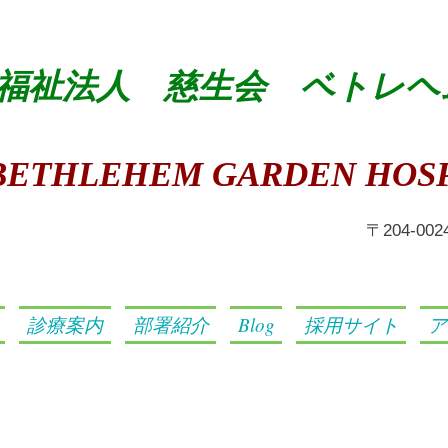
福祉法人 慈生会 ベトレヘ
BETHLEHEM GARDEN HOSP
​〒204-0
診療案内
部署紹介
Blog
採用サイト
ア