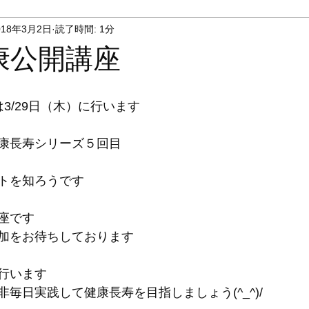
018年3月2日
読了時間: 1分
康公開講座
3/29日（木）に行います
康長寿シリーズ５回目
トを知ろうです
座です
加をお待ちしております
行います
毎日実践して健康長寿を目指しましょう(^_^)/