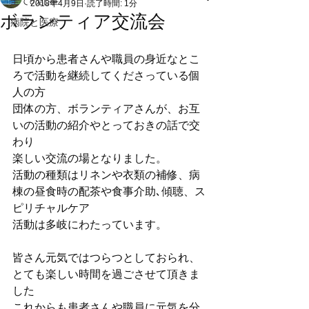
全ての記事
2018年4月9日
読了時間: 1分
ボランティア交流会
病院と医療
日頃から患者さんや職員の身近なとこ
ろで活動を継続してくださっている個
人の方
団体の方、ボランティアさんが、お互
いの活動の紹介やとっておきの話で交
わり
楽しい交流の場となりました。
活動の種類はリネンや衣類の補修、病
棟の昼食時の配茶や食事介助､傾聴、ス
ピリチャルケア
活動は多岐にわたっています。
皆さん元気ではつらつとしておられ、
とても楽しい時間を過ごさせて頂きま
した
これからも患者さんや職員に元気を分