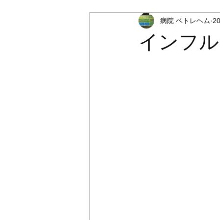
病院 ベトレヘム
2
インフル