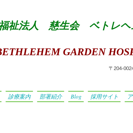
福祉法人 慈生会 ベトレヘ
BETHLEHEM GARDEN HOSP
​〒204-0
診療案内
部署紹介
Blog
採用サイト
ア