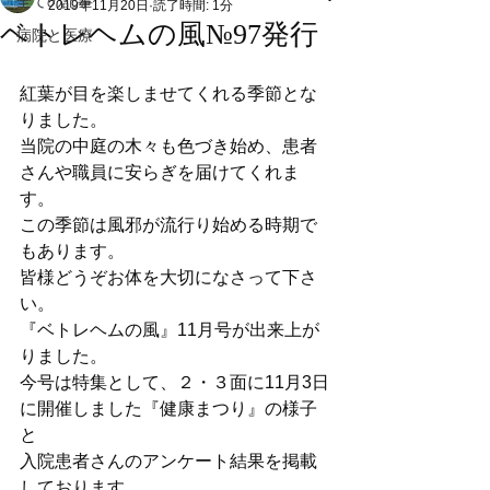
全ての記事
2019年11月20日
読了時間: 1分
ベトレヘムの風№97発行
病院と医療
紅葉が目を楽しませてくれる季節とな
りました。
当院の中庭の木々も色づき始め、患者
さんや職員に安らぎを届けてくれま
す。
この季節は風邪が流行り始める時期で
もあります。
皆様どうぞお体を大切になさって下さ
い。
『ベトレヘムの風』11月号が出来上が
りました。
今号は特集として、２・３面に11月3日
に開催しました『健康まつり』の様子
と
入院患者さんのアンケート結果を掲載
しております。