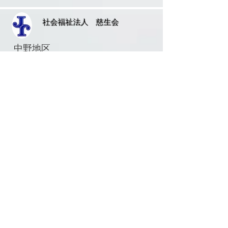
​社会福祉法人 慈生会​
中野地区
​慈生会法人本部
​ナザレットの家
​徳田保育園
ベタニアホーム
清瀬地区
ベトレヘム学園
東星学園
​聖ヨゼフ老人ホーム
聖家族ホーム
那須地区
マ・メゾン光星
個人情報保護法の取り組み