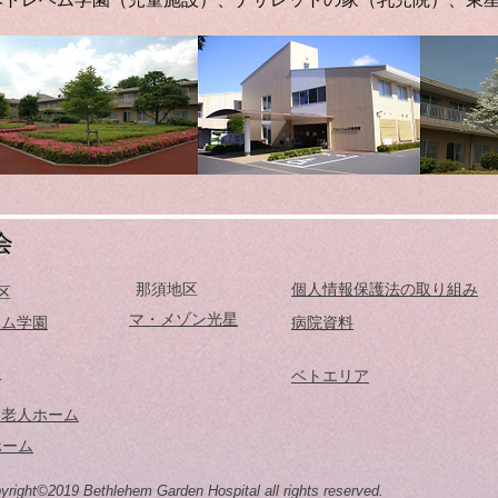
​
那須地区
個人情報保護法の取り組み
区
マ・メゾン光星
ヘム学園
​病院資料
園
ベトエリア
フ老人ホーム
ホーム
yright©2019 Bethlehem Garden Hospital all rights reserved.