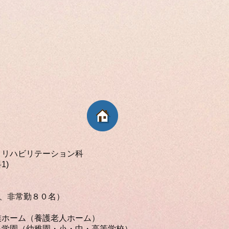
リハビリテーション科
料1)
、非常勤８０名）
族ホーム（養護老人ホーム）
星学園（幼稚園・小・中・高等学校）