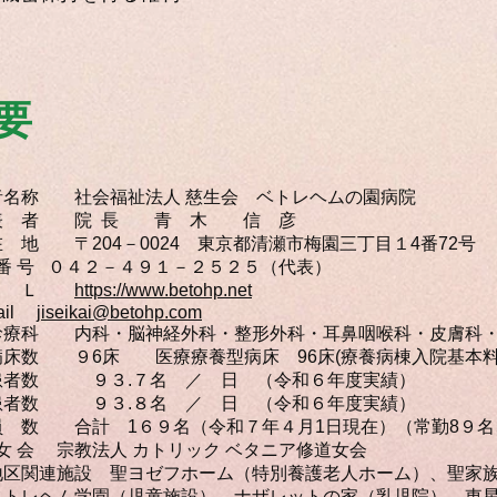
要
者名称 社会福祉法人 慈生会 ベトレヘムの園病院
表 者 院 長 青 木 信 彦
 地 〒204－0024 東京都清瀬市梅園三丁目１4番72号
 番 号 ０４２－４９１－２５２５（代表）
Ｒ Ｌ
https://www.betohp.net
mail
jiseikai@betohp.com
診療科 内科・脳神経外科・整形外科・耳鼻咽喉科・皮膚科・
病床数 ９6床 医療療養型病床 96床(療養病棟入院基本
患者数 ９３.７名 ／ 日 （令和６年度実績）
患者数 ９３.８名 ／ 日 （令和６年度実績）
員 数 合計 1６９名（令和７年４月1日現在）（常勤8９名
 女 会 宗教法人 カトリック ベタニア修道女会
地区関連施設 聖ヨゼフホーム（特別養護老人ホーム）、聖家
ベトレヘム学園（児童施設）、ナザレットの家（乳児院）、東