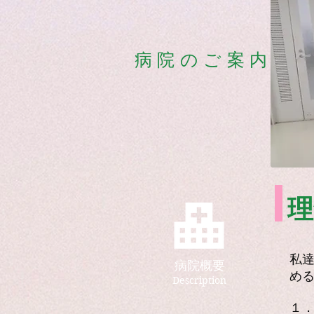
病院のご案内
理
私
病院概要
め
Description
１