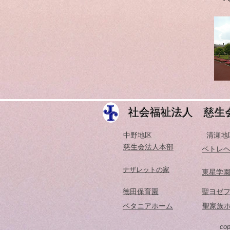
​社会福祉法人 慈生会
中野地区
清瀬地
​慈生会法人本部
ベトレ
​ナザレットの家
東星学
​徳田保育園
​聖ヨゼ
ベタニアホーム
聖家族
cop