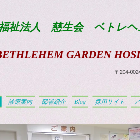
福祉法人 慈生会 ベトレヘ
BETHLEHEM GARDEN HOSP
​〒204-0
診療案内
部署紹介
Blog
採用サイト
ア