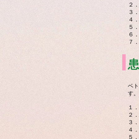
２
３
４
５
６
７
​
​ベ
す。
１．
２．
３．
４．
５．