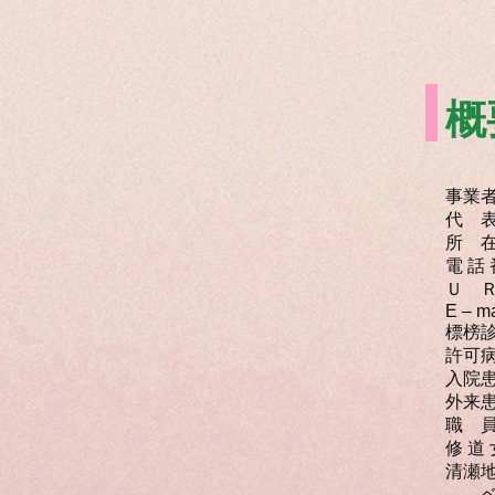
概
事業
代 
所 在
電 話
Ｕ 
E – 
標榜
許可
入院
外来
職 
修 道
清瀬
​ 