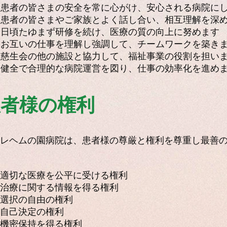
．患者の皆さまの安全を常に心がけ、安心される病院に
．患者の皆さまやご家族とよく話し合い、相互理解を深
．日頃たゆまず研修を続け、医療の質の向上に努めます
．お互いの仕事を理解し強調して、チームワークを築き
．慈生会の他の施設と協力して、福祉事業の役割を担い
．健全で合理的な病院運営を図り、仕事の効率化を進め
患者様の権利
トレヘムの園病院は、患者様の尊厳と権利を尊重し最善
適切な医療を公平に受ける権利
治療に関する情報を得る権利
選択の自由の権利
自己決定の権利
機密保持を得る権利