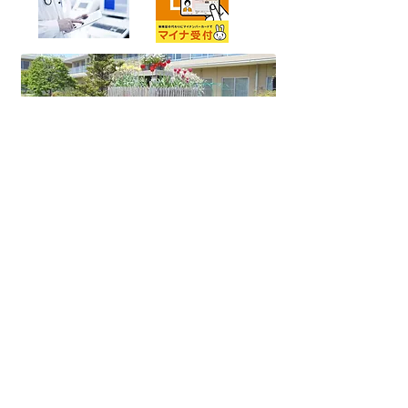
​社会福祉法人 慈生会​
中野地区
​慈生会法人本部
​ナザレットの家
​徳田保育園
ベタニアホーム
清瀬地区
ベトレヘム学園