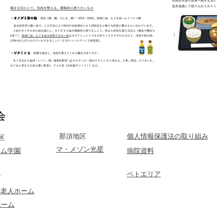
​
那須地区
個人情報保護法の取り組み
区
マ・メゾン光星
ヘム学園
​病院資料
園
ベトエリア
フ老人ホーム
ホーム