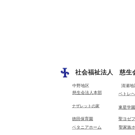
​社会福祉法人 慈生会
中野地区
清瀬地
​慈生会法人本部
ベトレ
​ナザレットの家
東星学
​徳田保育園
​聖ヨゼ
ベタニアホーム
聖家族