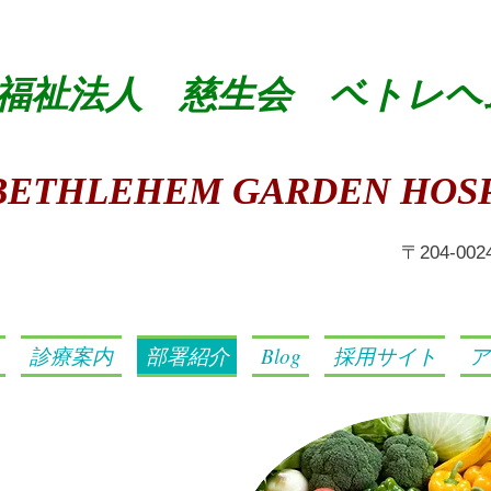
福祉法人 慈生会 ベトレヘ
BETHLEHEM GARDEN HOSP
​〒204-0
診療案内
部署紹介
Blog
採用サイト
ア