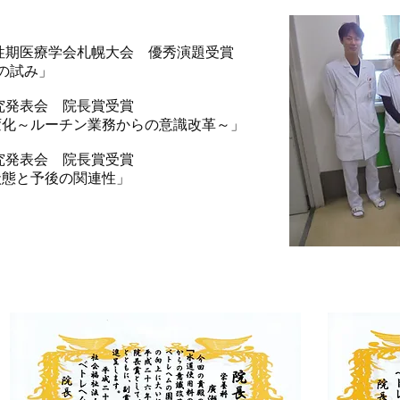
慢性期医療学会札幌大会 優秀演題受賞
の試み」
研究発表会 院長賞受賞
化～ルーチン業務からの意識改革～」
研究発表会 院長賞受賞
態と予後の関連性」