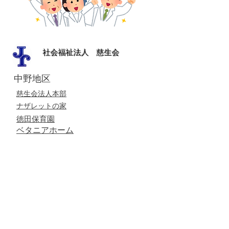
​社会福祉法人 慈生会​
中野地区
​慈生会法人本部
​ナザレットの家
​徳田保育園
ベタニアホーム
清瀬地区
ベトレヘム学園
東星学園
​聖ヨゼフ老人ホーム
聖家族ホーム
那須地区
マ・メゾン光星